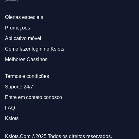
Ofertas especiais
Promoções
Aplicativo móvel
Como fazer login no Kslots
Melhores Cassinos
Termos e condições
Suporte 24/7
Entre em contato conosco
FAQ
Kslots
Kslots.Com ©2025 Todos os direitos reservados.