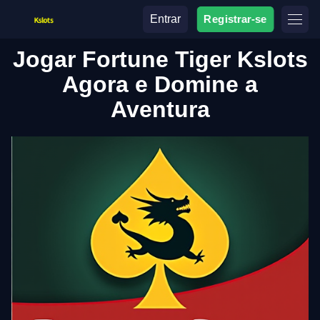
Entrar
Registrar-se
Jogar Fortune Tiger Kslots
Agora e Domine a
Aventura