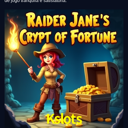
de jogo tranquila e satisfatória.