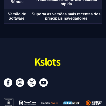
Bônus:
rápida
Versão de
Suporta as versões mais recentes dos
Software:
principais navegadores