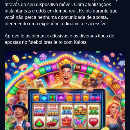
através do seu dispositivo móvel. Com atualizações
instantâneas e odds em tempo real, Kslots garante que
você não perca nenhuma oportunidade de aposta,
oferecendo uma experiência dinâmica e acessível.
Aproveite as ofertas exclusivas e os diversos tipos de
apostas no futebol brasileiro com Kslots.