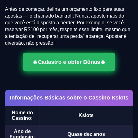
Antes de começar, defina um orçamento fixo para suas
apostas — o chamado bankroll. Nunca aposte mais do
que você está disposto a perder. Por exemplo, se você
reservar R$100 por mês, respeite esse limite, mesmo que
a tentação de “recuperar uma perda” apareça. Apostar é
diversão, não pressão!
🔥Cadastro e obter Bônus🔥
Informações Básicas sobre o Cassino Kslots
Nome do
Kslots
Cassino:
Ano de
Quase dez anos
Fundação: