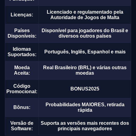
Licenciado e regulamentado pela
Licenças:
Autoridade de Jogos de Malta
Países
Disponível para jogadores do Brasil e
Disponíveis:
diversos outros países
Idiomas
Português, Inglês, Espanhol e mais
Suportados:
Moeda
Real Brasileiro (BRL) e várias outras
Aceita:
moedas
Código
BONUS2025
Promocional:
Probabilidades MAIORES, retirada
Bônus:
rápida
Versão de
Suporta as versões mais recentes dos
Software:
principais navegadores